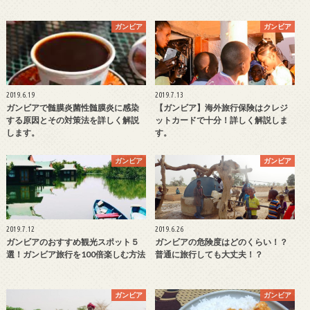
ガンビア
ガンビア
2019.6.19
2019.7.13
ガンビアで髄膜炎菌性髄膜炎に感染
【ガンビア】海外旅行保険はクレジ
する原因とその対策法を詳しく解説
ットカードで十分！詳しく解説しま
します。
す。
ガンビア
ガンビア
2019.7.12
2019.6.26
ガンビアのおすすめ観光スポット５
ガンビアの危険度はどのくらい！？
選！ガンビア旅行を100倍楽しむ方法
普通に旅行しても大丈夫！？
ガンビア
ガンビア