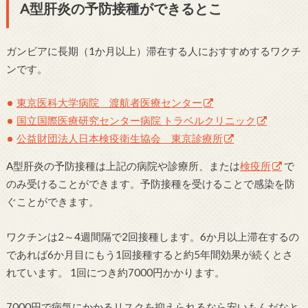
A型肝炎の予防接種ができるとこ
ガンビアに長期（1か月以上）滞在する人におすすめするワクチ
ンです。
東京医科大学病院 渡航者医療センター
国立国際医療研究センター病院 トラベルクリニック
公益財団法人日本検疫衛生協会 東京診療所
A型肝炎の予防接種は上記の病院や診療所、または
検疫所
で
のみ受けることができます。予防接種を受けることで感染を防
ぐことができます。
ワクチンは2～4週間隔で2回接種します。6か月以上滞在するの
であれば6か月目にもう1回接種すると約5年間効果が続くとさ
れています。 1回につき約7000円かかります。
7000円で病気にかかるリスクを抑えられるなら安いもんだなと