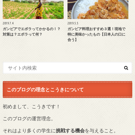
2019.7.4
2019.5.5
ガンビアでエボラってかかるの！？
ガンビア料理おすすめ３選！現地で
対策は？エボラって何？
特に美味かったもの【日本人の口に
合う】
このブログの理念とこうきについて
初めまして、こうきです！
このブログの運営理念。
それはより多くの学生に
挑戦する機会
を与えること。